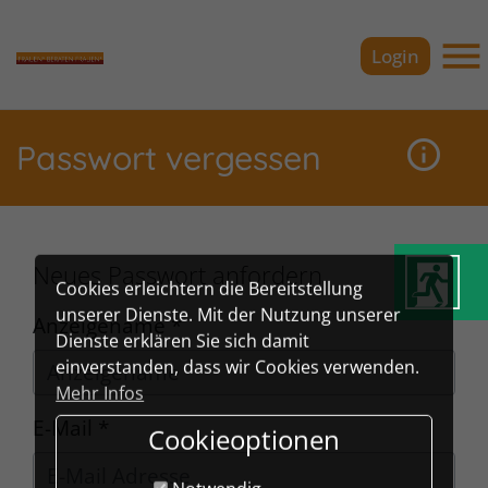
Zu
Zu
Zu
Zu
der
dem
der
dem
Login
Hauptnavigation
Inhalt
Meta-
Footer
Ha
der
der
Navigation
der
Webseite
Webseite
der
Webseite
Seit
Passwort vergessen
Webseite
Neues Passwort anfordern
Cookies erleichtern die Bereitstellung
unserer Dienste. Mit der Nutzung unserer
Anzeigename *
Dienste erklären Sie sich damit
einverstanden, dass wir Cookies verwenden.
Mehr Infos
E-Mail *
Cookieoptionen